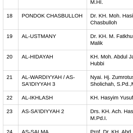
M.HI.
18
PONDOK CHASBULLOH
Dr. KH. Moh. Has
Chasbulloh
19
AL-USTMANY
Dr. KH. M. Fatkhu
Malik
20
AL-HIDAYAH
KH. Moh. Abdul J
Hubbi
21
AL-WARDIYYAH / AS-
Nyai. Hj. Zumrotu
SA’IDIYYAH 3
Sholichah, S.Pd.,
22
AL-IKHLASH
KH. Hasyim Yusu
23
AS-SA’IDIYYAH 2
Drs. KH. Ach. Ha
M.Pd.I.
24
AS-SALMA
Prof. Dr. KH. Abd.