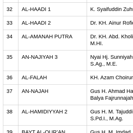
32
AL-HAADI 1
K. Syaifuddin Zuh
33
AL-HAADI 2
Dr. KH. Ainur Rof
34
AL-AMANAH PUTRA
Dr. KH. Abd. Khol
M.HI.
35
AN-NAJIYAH 3
Nyai Hj. Sunniyah
S.Ag., M.E.
36
AL-FALAH
KH. Azam Choiru
37
AN-NAJAH
Gus H. Ahmad Ha
Balya Fajrunnaja
38
AL-HAMIDIYYAH 2
Gus H. M. Tajuddi
S.Pd.I., M.Ag.
39
BAYT AL-QUR’AN
Gus H. M. Imdad, 