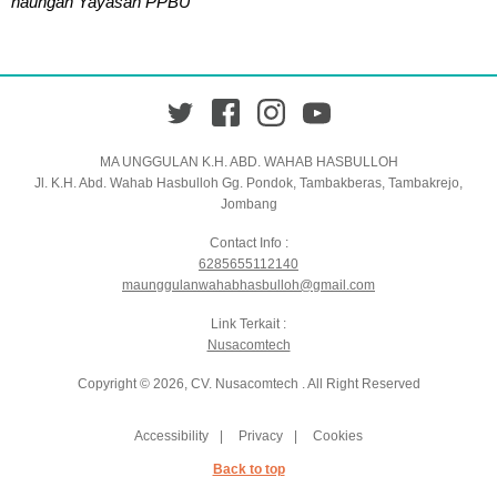
naungan Yayasan PPBU
Twitter
Facebook
Instagram
YouTube
MA UNGGULAN K.H. ABD. WAHAB HASBULLOH
Jl. K.H. Abd. Wahab Hasbulloh Gg. Pondok, Tambakberas, Tambakrejo,
Jombang
Contact Info :
6285655112140
maunggulanwahabhasbulloh@gmail.com
Link Terkait :
Nusacomtech
Copyright © 2026, CV. Nusacomtech . All Right Reserved
Accessibility
Privacy
Cookies
Back to top