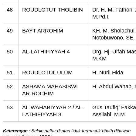
48
ROUDLOTUT THOLIBIN
Dr. H. M. Fathoni 
M.Pd.I.
49
BAYT ARROHIM
KH. M. Sholachul
Notobuwono, SE.
50
AL-LATHIFIYYAH 4
Drg. Hj. Ulfah Ma
M.KM
51
ROUDLOTUL ULUM
H. Nuril Hida
52
ASRAMA MAHASISWI
H. Abdul Wahab, 
AR-ROCHIM
53
AL-WAHABIYYAH 2 / AL-
Gus Taufiqi Fakka
LATHIFIYYAH 3
Assilahi, M.M
Keterengan
: Selain daftar di atas tidak termasuk ribath dibawah