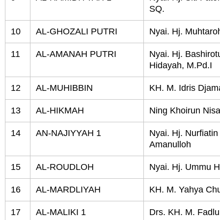
SQ.
10
AL-GHOZALI PUTRI
Nyai. Hj. Muhtaro
11
AL-AMANAH PUTRI
Nyai. Hj. Bashirot
Hidayah, M.Pd.I
12
AL-MUHIBBIN
KH. M. Idris Djam
13
AL-HIKMAH
Ning Khoirun Nisa
14
AN-NAJIYYAH 1
Nyai. Hj. Nurfiatin
Amanulloh
15
AL-ROUDLOH
Nyai. Hj. Ummu H
16
AL-MARDLIYAH
KH. M. Yahya Ch
17
AL-MALIKI 1
Drs. KH. M. Fadlul