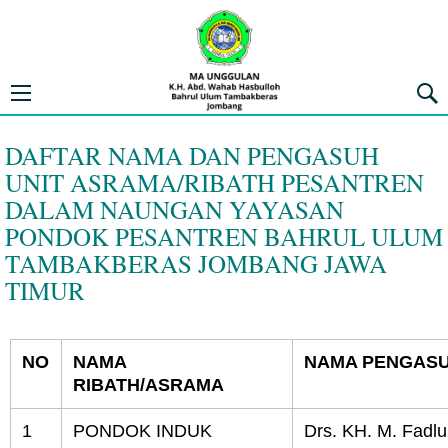
MA UNGGULAN K.H. ABD. WAHAB 
Open navigation menu
Penca
DAFTAR NAMA DAN PENGASUH
UNIT ASRAMA/RIBATH PESANTREN
DALAM NAUNGAN YAYASAN
PONDOK PESANTREN BAHRUL ULUM
TAMBAKBERAS JOMBANG JAWA
TIMUR
NO
NAMA
NAMA PENGAS
RIBATH/ASRAMA
1
PONDOK INDUK
Drs. KH. M. Fadlul