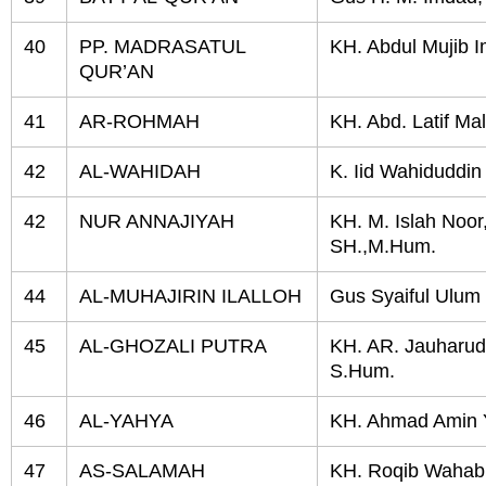
40
PP. MADRASATUL
KH. Abdul Mujib 
QUR’AN
41
AR-ROHMAH
KH. Abd. Latif Mal
42
AL-WAHIDAH
K. Iid Wahiduddin
42
NUR ANNAJIYAH
KH. M. Islah Noor
SH.,M.Hum.
44
AL-MUHAJIRIN ILALLOH
Gus Syaiful Ulum
45
AL-GHOZALI PUTRA
KH. AR. Jauharud
S.Hum.
46
AL-YAHYA
KH. Ahmad Amin 
47
AS-SALAMAH
KH. Roqib Wahab