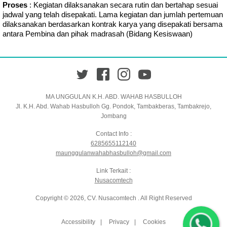
Proses
: Kegiatan dilaksanakan secara rutin dan bertahap sesuai
jadwal yang telah disepakati. Lama kegiatan dan jumlah pertemuan
dilaksanakan berdasarkan kontrak karya yang disepakati bersama
antara Pembina dan pihak madrasah (Bidang Kesiswaan)
Twitter
Facebook
Instagram
YouTube
MA UNGGULAN K.H. ABD. WAHAB HASBULLOH
Jl. K.H. Abd. Wahab Hasbulloh Gg. Pondok, Tambakberas, Tambakrejo,
Jombang
Contact Info :
6285655112140
maunggulanwahabhasbulloh@gmail.com
Link Terkait :
Nusacomtech
Copyright © 2026, CV. Nusacomtech . All Right Reserved
Accessibility
Privacy
Cookies