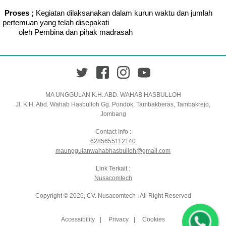
Proses ;
Kegiatan dilaksanakan dalam kurun waktu dan jumlah
pertemuan yang telah disepakati
oleh Pembina dan pihak madrasah
Twitter
Facebook
Instagram
YouTube
MA UNGGULAN K.H. ABD. WAHAB HASBULLOH
Jl. K.H. Abd. Wahab Hasbulloh Gg. Pondok, Tambakberas, Tambakrejo,
Jombang
Contact Info :
6285655112140
maunggulanwahabhasbulloh@gmail.com
Link Terkait :
Nusacomtech
Copyright © 2026, CV. Nusacomtech . All Right Reserved
Accessibility
Privacy
Cookies