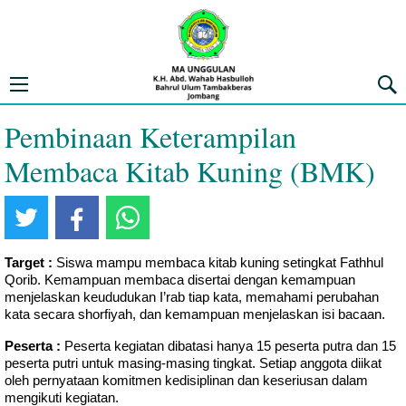
MA UNGGULAN K.H. ABD. WAHAB 
Open navigation menu
Penca
Pembinaan Keterampilan
Membaca Kitab Kuning (BMK)
Target :
Siswa mampu membaca kitab kuning setingkat Fathhul
Qorib. Kemampuan membaca disertai dengan kemampuan
menjelaskan keududukan I’rab tiap kata, memahami perubahan
kata secara shorfiyah, dan kemampuan menjelaskan isi bacaan.
Peserta :
Peserta kegiatan dibatasi hanya 15 peserta putra dan 15
peserta putri untuk masing-masing tingkat. Setiap anggota diikat
oleh pernyataan komitmen kedisiplinan dan keseriusan dalam
mengikuti kegiatan.