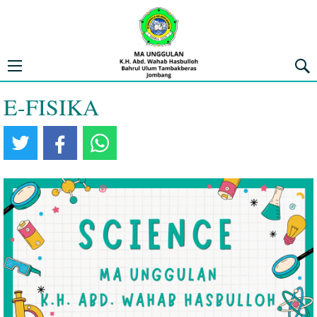
MA UNGGULAN K.H. ABD. WAHAB 
Open navigation menu
Penca
E-FISIKA