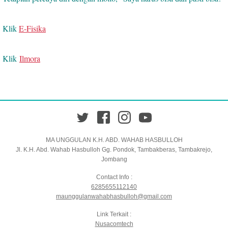
Klik
E-Fisika
Klik
Ilmora
Twitter
Facebook
Instagram
YouTube
MA UNGGULAN K.H. ABD. WAHAB HASBULLOH
Jl. K.H. Abd. Wahab Hasbulloh Gg. Pondok, Tambakberas, Tambakrejo,
Jombang
Contact Info :
6285655112140
maunggulanwahabhasbulloh@gmail.com
Link Terkait :
Nusacomtech