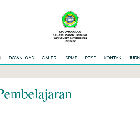
MA UNGGULAN K.H. ABD. WAHAB 
N
DOWNLOAD
GALERI
SPMB
PTSP
KONTAK
JURN
Pembelajaran