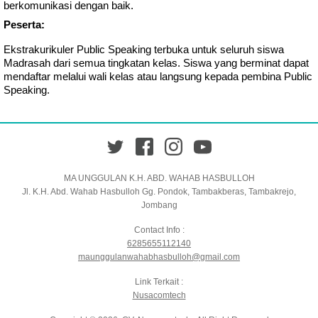
berkomunikasi dengan baik.
Peserta:
Ekstrakurikuler Public Speaking terbuka untuk seluruh siswa
Madrasah dari semua tingkatan kelas. Siswa yang berminat dapat
mendaftar melalui wali kelas atau langsung kepada pembina Public
Speaking.
Twitter
Facebook
Instagram
YouTube
MA UNGGULAN K.H. ABD. WAHAB HASBULLOH
Jl. K.H. Abd. Wahab Hasbulloh Gg. Pondok, Tambakberas, Tambakrejo,
Jombang
Contact Info :
6285655112140
maunggulanwahabhasbulloh@gmail.com
Link Terkait :
Nusacomtech