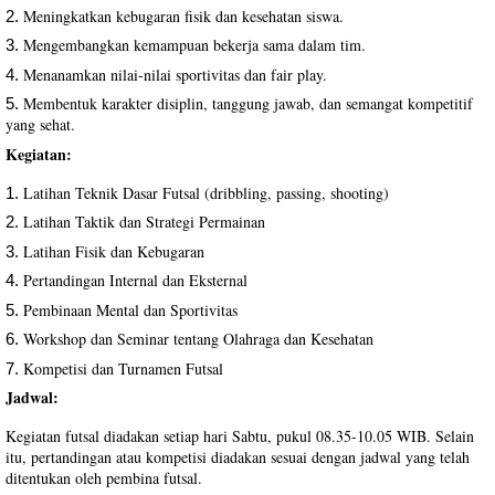
Meningkatkan kebugaran fisik dan kesehatan siswa.
Mengembangkan kemampuan bekerja sama dalam tim.
Menanamkan nilai-nilai sportivitas dan fair play.
Membentuk karakter disiplin, tanggung jawab, dan semangat kompetitif
yang sehat.
Kegiatan:
Latihan Teknik Dasar Futsal (dribbling, passing, shooting)
Latihan Taktik dan Strategi Permainan
Latihan Fisik dan Kebugaran
Pertandingan Internal dan Eksternal
Pembinaan Mental dan Sportivitas
Workshop dan Seminar tentang Olahraga dan Kesehatan
Kompetisi dan Turnamen Futsal
Jadwal:
Kegiatan futsal diadakan setiap hari Sabtu, pukul 08.35-10.05 WIB. Selain
itu, pertandingan atau kompetisi diadakan sesuai dengan jadwal yang telah
ditentukan oleh pembina futsal.