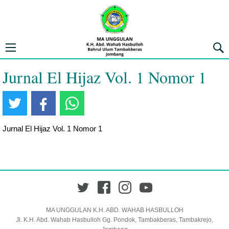
MA UNGGULAN K.H. ABD. WAHAB 
Open navigation menu
Penca
Jurnal El Hijaz Vol. 1 Nomor 1
Jurnal El Hijaz Vol. 1 Nomor 1
Twitter
Facebook
Instagram
YouTube
MA UNGGULAN K.H. ABD. WAHAB HASBULLOH
Jl. K.H. Abd. Wahab Hasbulloh Gg. Pondok, Tambakberas, Tambakrejo,