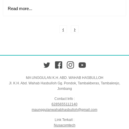
Read more...
‹
›
Twitter
Facebook
Instagram
YouTube
MA UNGGULAN K.H. ABD. WAHAB HASBULLOH
Jl. K.H. Abd. Wahab Hasbulloh Gg. Pondok, Tambakberas, Tambakrejo,
Jombang
Contact Info :
6285655112140
maunggulanwahabhasbulloh@gmail.com
Link Terkait :
Nusacomtech